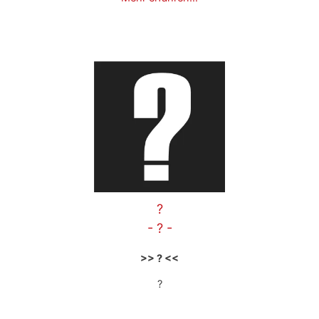
?
- ? -
>> ? <<
?